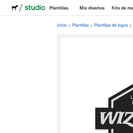
Plantillas
Mis diseños
Kits de m
Logos
Inicio
Plantillas
Plantillas de logos
Stickers
Packaging
Etiquetas
Camisetas
Eventos & marketing
Redes sociales
Publicidad