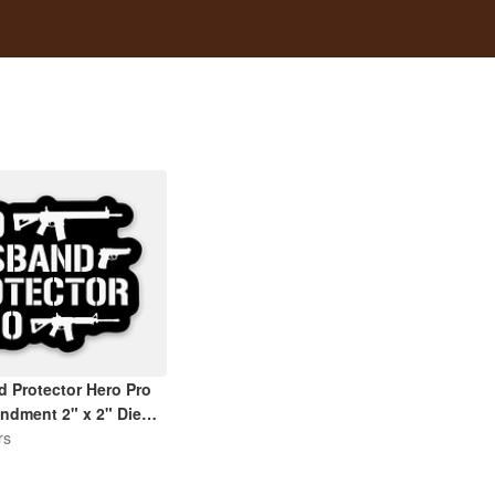
 Protector Hero Pro
dment 2" x 2" Die
| Black and White
rs