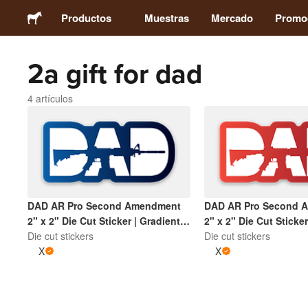
Productos
Muestras
Mercado
Promo
2a gift for dad
Stickers
4 artículos
Etiquetas
Imanes
Chapas
DAD AR Pro Second Amendment
DAD AR Pro Second 
2" x 2" Die Cut Sticker | Gradient
2" x 2" Die Cut Sticker
Packaging
Blue and White
Die cut stickers
Red and White
Die cut stickers
X
X
Ropa
Acrílicos