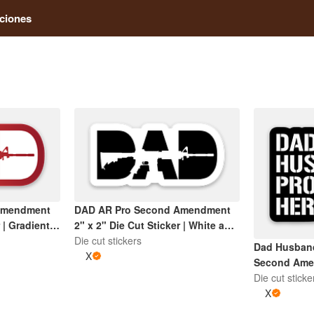
ciones
Amendment
DAD AR Pro Second Amendment
 | Gradient
2" x 2" Die Cut Sticker | White and
Black
Die cut stickers
Dad Husband
X
Second Amen
Cut Sticker 
Die cut sticke
X