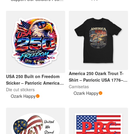
America 250 Ozark Trout T-
USA 250 Built on Freedom
Shirt – Patriotic USA 1776–
Sticker – Patriotic America
2026
Camisetas
1776–2026
Die cut stickers
Ozark Happy
Ozark Happy