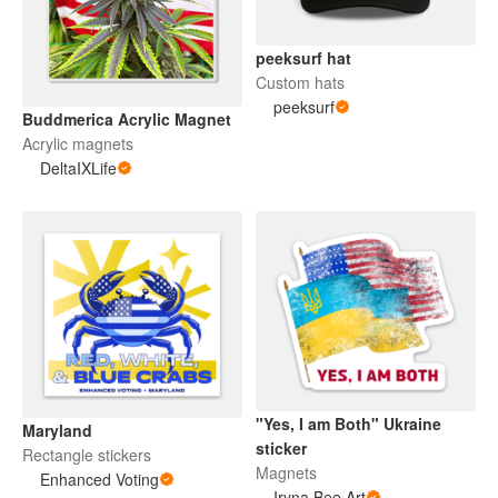
peeksurf hat
Custom hats
peeksurf
Buddmerica Acrylic Magnet
Acrylic magnets
DeltaIXLife
"Yes, I am Both" Ukraine
Maryland
sticker
Rectangle stickers
Magnets
Enhanced Voting
Iryna Bee Art