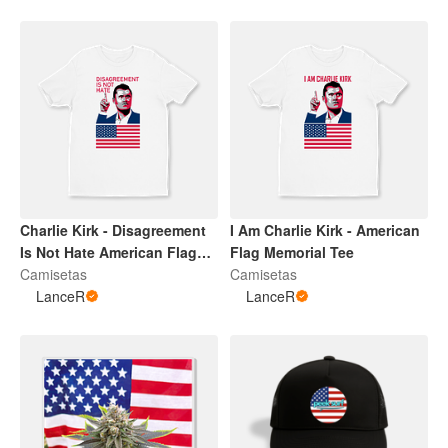
Charlie Kirk - Disagreement
I Am Charlie Kirk - American
Is Not Hate American Flag
Flag Memorial Tee
Tee
Camisetas
Camisetas
LanceR
LanceR