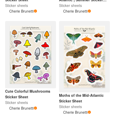
Sticker sheets
Sheet
Sticker sheets
Cherie Brunetti
Cherie Brunetti
Cute Colorful Mushrooms
Moths of the Mid-Atlantic
Sticker Sheet
Sticker Sheet
Sticker sheets
Sticker sheets
Cherie Brunetti
Cherie Brunetti