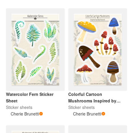
Watercolor Fern Sticker
Colorful Cartoon
Sheet
Mushrooms Inspired by
Sticker sheets
Wytchwood Sticker Sheet
Sticker sheets
Cherie Brunetti
Cherie Brunetti