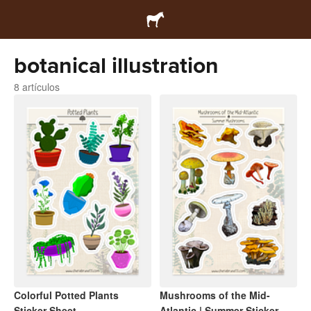
botanical illustration
8 artículos
Colorful Potted Plants
Mushrooms of the Mid-
Sticker Sheet
Atlantic | Summer Sticker