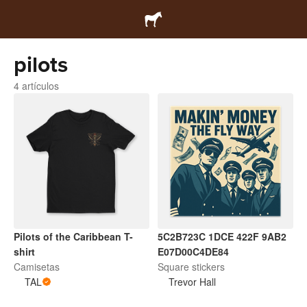
pilots
4 artículos
Pilots of the Caribbean T-
5C2B723C 1DCE 422F 9AB2
shirt
E07D00C4DE84
Camisetas
Square stickers
TAL
Trevor Hall