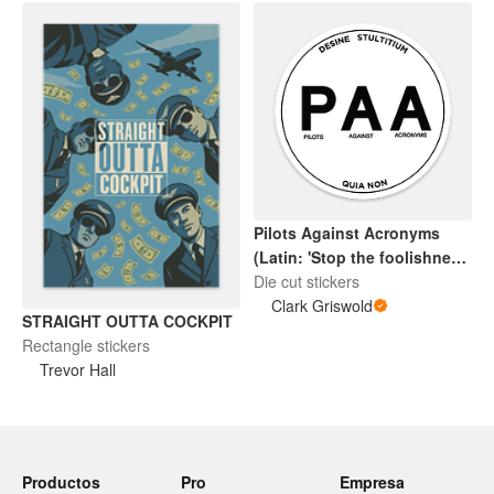
Pilots Against Acronyms
(Latin: 'Stop the foolishness'
and 'Because no'
Die cut stickers
Clark Griswold
STRAIGHT OUTTA COCKPIT
Rectangle stickers
Trevor Hall
Productos
Pro
Empresa