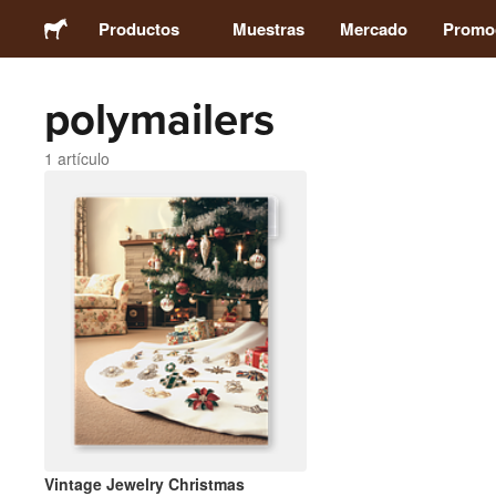
Productos
Muestras
Mercado
Promo
polymailers
Stickers
1 artículo
Etiquetas
Imanes
Chapas
Packaging
Ropa
Vintage Jewelry Christmas
Acrílicos