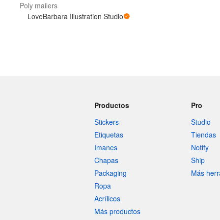
Poly mailers
LoveBarbara Illustration Studio
Más productos
Muestras
Productos
Pro
Stickers
Studio
Etiquetas
Tiendas
Imanes
Notify
Chapas
Ship
Packaging
Más herr
Ropa
Acrílicos
Más productos