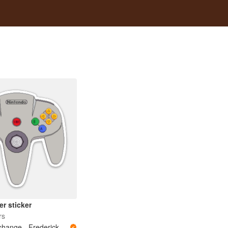
er sticker
rs
Record Exchange - Frederick, MD