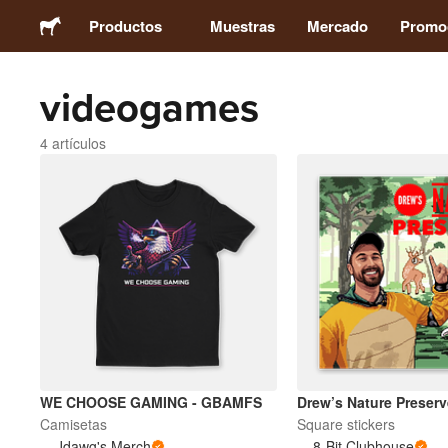
Productos
Muestras
Mercado
Promo
videogames
Stickers
4 artículos
Etiquetas
Imanes
Chapas
Packaging
Ropa
WE CHOOSE GAMING - GBAMFS
Drew’s Nature Preserv
Camisetas
Square stickers
Jdawg's Merch
8-Bit Clubhouse
Acrílicos