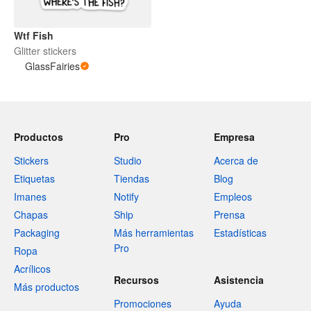
Wtf Fish
Glitter stickers
GlassFairies
Productos
Pro
Empresa
Stickers
Studio
Acerca de
Etiquetas
Tiendas
Blog
Imanes
Notify
Empleos
Chapas
Ship
Prensa
Packaging
Más herramientas
Estadísticas
Pro
Ropa
Acrílicos
Recursos
Asistencia
Más productos
Promociones
Ayuda