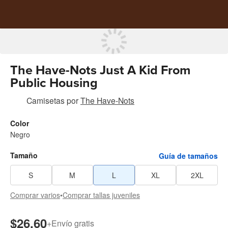
The Have-Nots Just A Kid From
Public Housing
Camisetas
por
The Have-Nots
Color
Negro
Tamaño
Guía de tamaños
S
M
L
XL
2XL
Comprar varios
•
Comprar tallas juveniles
$26.60
+
Envío gratis