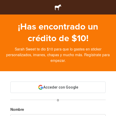
¡Has encontrado un
crédito de $10!
Sarah Sweet te dio $10 para que lo gastes en sticker
personalizados, imanes, chapas y mucho más. Regístrate para
empezar.
Acceder con Google
o
Nombre