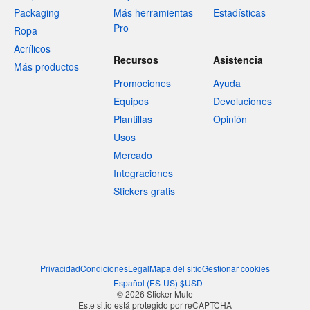
Packaging
Más herramientas
Estadísticas
Pro
Ropa
Acrílicos
Recursos
Asistencia
Más productos
Promociones
Ayuda
Equipos
Devoluciones
Plantillas
Opinión
Usos
Mercado
Integraciones
Stickers gratis
Privacidad
Condiciones
Legal
Mapa del sitio
Gestionar cookies
Español
(
ES-US
)
$
USD
© 2026 Sticker Mule
Este sitio está protegido por reCAPTCHA