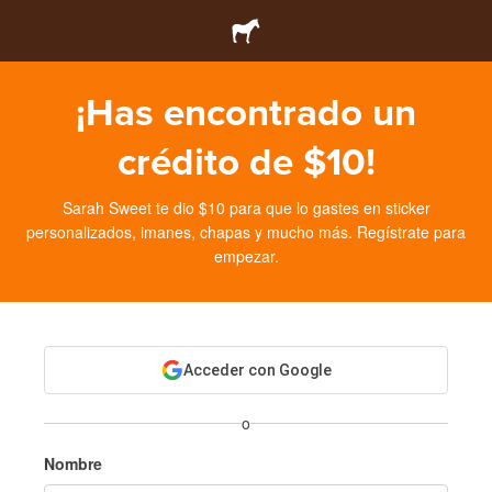
¡Has encontrado un
crédito de $10!
Sarah Sweet te dio $10 para que lo gastes en sticker
personalizados, imanes, chapas y mucho más. Regístrate para
empezar.
Acceder con Google
o
Nombre