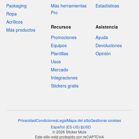
Packaging
Más herramientas
Estadísticas
Pro
Ropa
Acrílicos
Recursos
Asistencia
Más productos
Promociones
Ayuda
Equipos
Devoluciones
Plantillas
Opinión
Usos
Mercado
Integraciones
Stickers gratis
Privacidad
Condiciones
Legal
Mapa del sitio
Gestionar cookies
Español
(
ES-US
)
$
USD
© 2026 Sticker Mule
Este sitio está protegido por reCAPTCHA