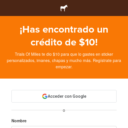
¡Has encontrado un
crédito de $10!
Trials Of Miles te dio $10 para que lo gastes en sticker
personalizados, imanes, chapas y mucho más. Regístrate para
empezar.
Acceder con Google
o
Nombre