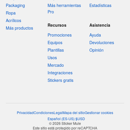
Packaging
Más herramientas
Estadísticas
Pro
Ropa
Acrílicos
Recursos
Asistencia
Más productos
Promociones
Ayuda
Equipos
Devoluciones
Plantillas
Opinión
Usos
Mercado
Integraciones
Stickers gratis
Privacidad
Condiciones
Legal
Mapa del sitio
Gestionar cookies
Español
(
ES-US
)
$
USD
© 2026 Sticker Mule
Este sitio está protegido por reCAPTCHA