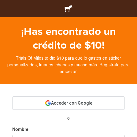
¡Has encontrado un
crédito de $10!
Trials Of Miles te dio $10 para que lo gastes en sticker
personalizados, imanes, chapas y mucho más. Regístrate para
empezar.
Acceder con Google
o
Nombre