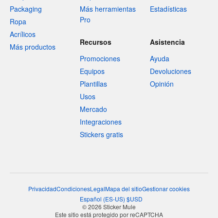
Packaging
Más herramientas
Estadísticas
Pro
Ropa
Acrílicos
Recursos
Asistencia
Más productos
Promociones
Ayuda
Equipos
Devoluciones
Plantillas
Opinión
Usos
Mercado
Integraciones
Stickers gratis
Privacidad
Condiciones
Legal
Mapa del sitio
Gestionar cookies
Español
(
ES-US
)
$
USD
© 2026 Sticker Mule
Este sitio está protegido por reCAPTCHA