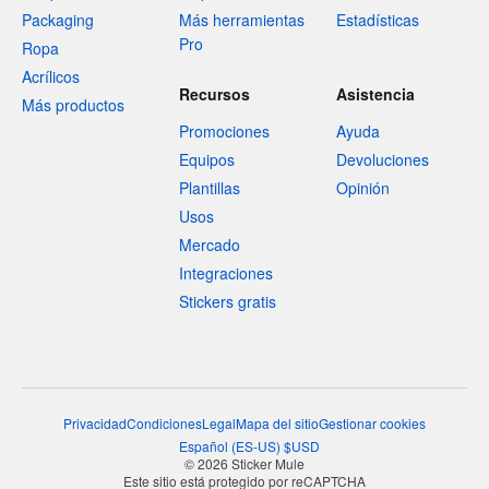
Packaging
Más herramientas
Estadísticas
Pro
Ropa
Acrílicos
Recursos
Asistencia
Más productos
Promociones
Ayuda
Equipos
Devoluciones
Plantillas
Opinión
Usos
Mercado
Integraciones
Stickers gratis
Privacidad
Condiciones
Legal
Mapa del sitio
Gestionar cookies
Español
(
ES-US
)
$
USD
© 2026 Sticker Mule
Este sitio está protegido por reCAPTCHA