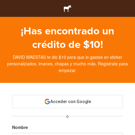
¡Has encontrado un
crédito de $10!
DAVID MAESTAS te dio $10 para que lo gastes en sticker
personalizados, imanes, chapas y mucho más. Regístrate para
empezar.
Acceder con Google
o
Nombre