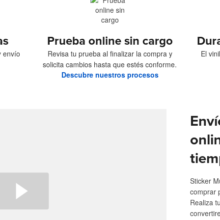
as
Prueba online sin cargo
Dur
y envío
Revisa tu prueba al finalizar la compra y
El vin
solicita cambios hasta que estés conforme.
Descubre nuestros procesos
Enví
onli
tiem
Sticker M
comprar 
Realiza t
convertir