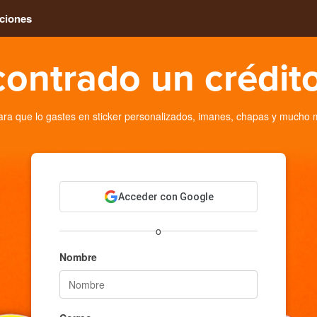
ciones
contrado un crédito
a que lo gastes en sticker personalizados, imanes, chapas y mucho 
Acceder con Google
o
Nombre