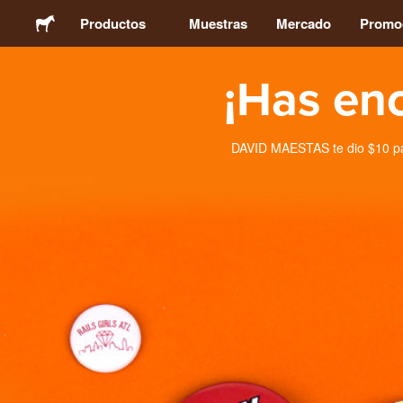
Productos
Muestras
Mercado
Promo
¡Has en
Stickers
Etiquetas
DAVID MAESTAS te dio $10 par
Imanes
Chapas
Packaging
Ropa
Acrílicos