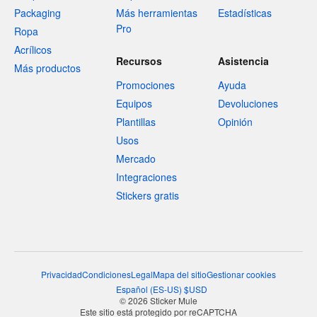
Packaging
Más herramientas
Estadísticas
Pro
Ropa
Acrílicos
Recursos
Asistencia
Más productos
Promociones
Ayuda
Equipos
Devoluciones
Plantillas
Opinión
Usos
Mercado
Integraciones
Stickers gratis
Privacidad
Condiciones
Legal
Mapa del sitio
Gestionar cookies
Español
(
ES-US
)
$
USD
© 2026 Sticker Mule
Este sitio está protegido por reCAPTCHA