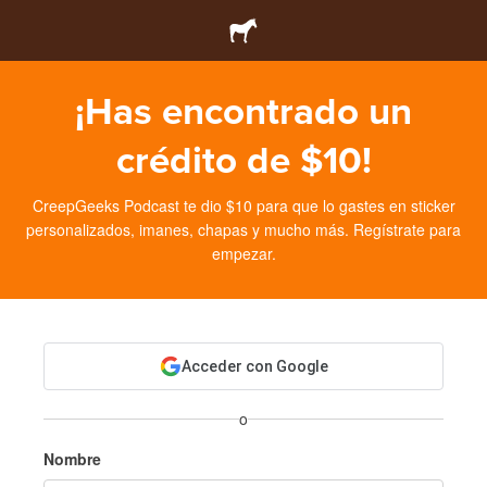
¡Has encontrado un
crédito de $10!
CreepGeeks Podcast te dio $10 para que lo gastes en sticker
personalizados, imanes, chapas y mucho más. Regístrate para
empezar.
Acceder con Google
o
Nombre