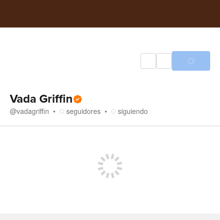
Vada Griffin
@
vadagriffin
seguidores
siguiendo
Tienda