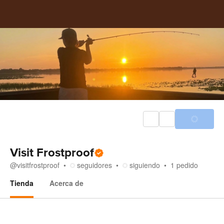
Visit Frostproof
@
visitfrostproof
seguidores
siguiendo
1
pedido
Tienda
Acerca de
Tienda