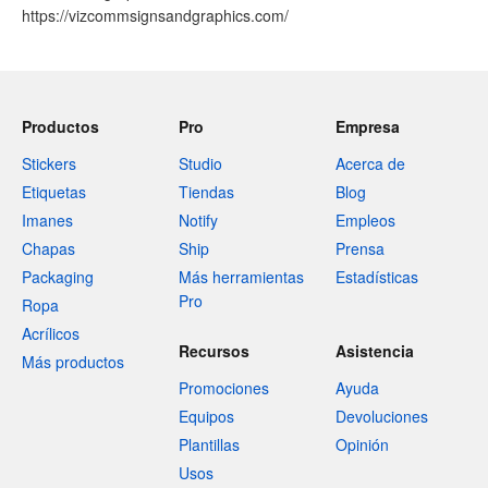
https://vizcommsignsandgraphics.com/
Productos
Pro
Empresa
Stickers
Studio
Acerca de
Etiquetas
Tiendas
Blog
Imanes
Notify
Empleos
Chapas
Ship
Prensa
Packaging
Más herramientas
Estadísticas
Pro
Ropa
Acrílicos
Recursos
Asistencia
Más productos
Promociones
Ayuda
Equipos
Devoluciones
Plantillas
Opinión
Usos