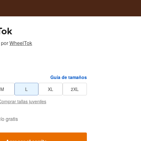
Tok
por
WheelTok
Guía de tamaños
M
L
XL
2XL
Comprar tallas juveniles
ío gratis