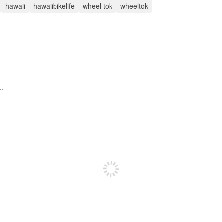
hawaii
hawaiibikelife
wheel tok
wheeltok
Regístrate para publicar