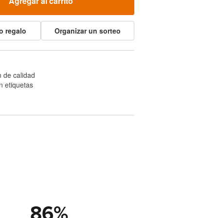
Agregar al carrito
o regalo
Organizar un sorteo
 de calidad
n etiquetas
86
%