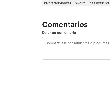
bikefactoryhawaii
bikelife
dasmyfriend
Comentarios
Dejar un comentario
240 caracteres restantes