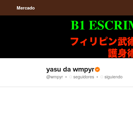
Mercado
yasu da wmpyr
@
wmpyr
seguidores
siguiendo
Tienda