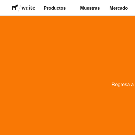
Productos
Muestras
Mercado
Stickers
Etiquetas
Imanes
Chapas
Regresa a
Packaging
Ropa
Acrílicos