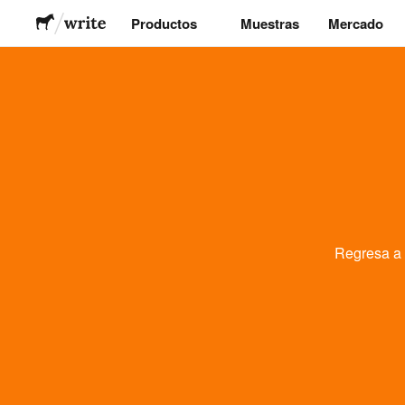
Productos
Muestras
Mercado
Stickers
Etiquetas
Imanes
Chapas
Regresa a
Packaging
Ropa
Acrílicos