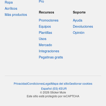
Pro
Ropa
Acrílicos
Recursos
Soporte
Más productos
Promociones
Ayuda
Equipos
Devoluciones
Plantillas
Opinión
Usos
Mercado
Integraciones
Pegatinas gratis
Privacidad
Condiciones
Legal
Mapa del sitio
Gestionar cookies
Español
(
ES
)
€
EUR
© 2026 Sticker Mule
Este sitio está protegido por reCAPTCHA