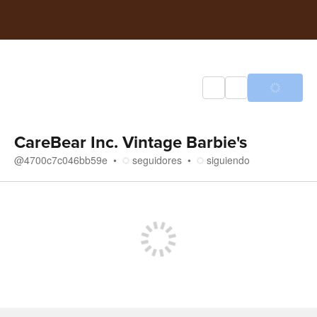
CareBear Inc. Vintage Barbie's
@
4700c7c046bb59e
seguidores
siguiendo
Tienda