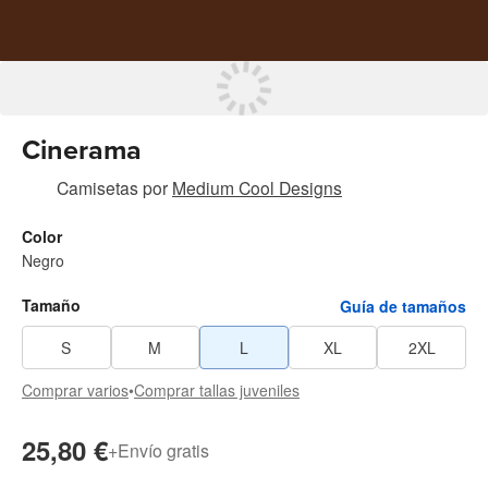
Cinerama
Camisetas
por
Medium Cool Designs
Color
Negro
Tamaño
Guía de tamaños
S
M
L
XL
2XL
Comprar varios
•
Comprar tallas juveniles
25,80 €
+
Envío gratis