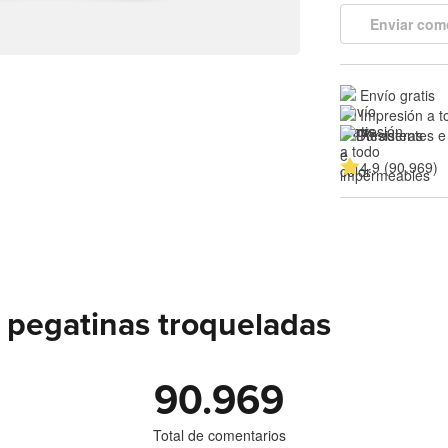
Enviar com
Envío gratis
Impresión a t
Resistentes e
4.9 (90.969)
 pegatinas troqueladas
90.969
Total de comentarios