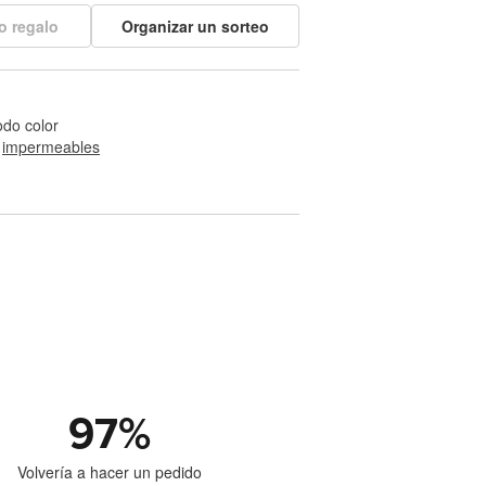
o regalo
Organizar un sorteo
odo color
 
impermeables
97
%
Volvería a hacer un pedido