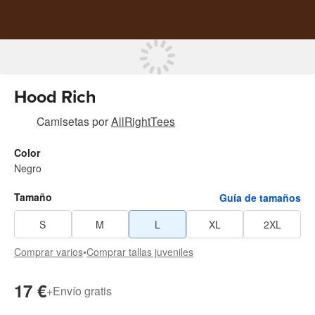
Hood Rich
Camisetas
por
AllRightTees
Color
Negro
Tamaño
Guía de tamaños
S
M
L
XL
2XL
Comprar varios
•
Comprar tallas juveniles
17 €
+
Envío gratis