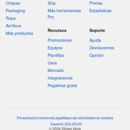
Chapas
Ship
Prensa
Packaging
Más herramientas
Estadísticas
Pro
Ropa
Acrílicos
Recursos
Soporte
Más productos
Promociones
Ayuda
Equipos
Devoluciones
Plantillas
Opinión
Usos
Mercado
Integraciones
Pegatinas gratis
Privacidad
Condiciones
Legal
Mapa del sitio
Gestionar cookies
Español
(
ES
)
€
EUR
© 2026 Sticker Mule