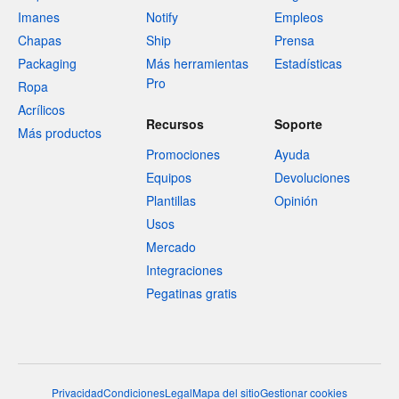
Imanes
Notify
Empleos
Chapas
Ship
Prensa
Packaging
Más herramientas
Estadísticas
Pro
Ropa
Acrílicos
Recursos
Soporte
Más productos
Promociones
Ayuda
Equipos
Devoluciones
Plantillas
Opinión
Usos
Mercado
Integraciones
Pegatinas gratis
Privacidad
Condiciones
Legal
Mapa del sitio
Gestionar cookies