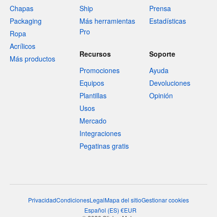
Chapas
Ship
Prensa
Packaging
Más herramientas
Estadísticas
Pro
Ropa
Acrílicos
Recursos
Soporte
Más productos
Promociones
Ayuda
Equipos
Devoluciones
Plantillas
Opinión
Usos
Mercado
Integraciones
Pegatinas gratis
Privacidad
Condiciones
Legal
Mapa del sitio
Gestionar cookies
Español
(
ES
)
€
EUR