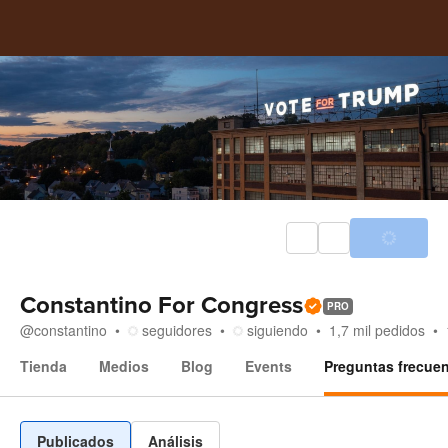
Constantino For Congress
PRO
@
constantino
seguidores
siguiendo
1,7 mil
pedidos
Tienda
Medios
Blog
Events
Preguntas frecue
Preguntas frecuentes
Publicados
Análisis