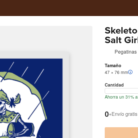
Skelet
Salt Gir
Pegatinas 
Tamaño
47 × 76 mm
Cantidad
Ahorra un 31% al
0
+
Envío gratis