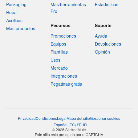
Packaging
Más herramientas
Estadísticas
Pro
Ropa
Acrílicos
Recursos
Soporte
Más productos
Promociones
Ayuda
Equipos
Devoluciones
Plantillas
Opinión
Usos
Mercado
Integraciones
Pegatinas gratis
Privacidad
Condiciones
Legal
Mapa del sitio
Gestionar cookies
Español
(
ES
)
€
EUR
© 2026 Sticker Mule
Este sitio está protegido por reCAPTCHA