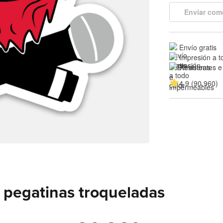
Enviar com
Envío gratis
Impresión a t
Resistentes e
4.9 (90.960)
 pegatinas troqueladas