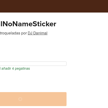
lNoNameSticker
 troqueladas
por
DJ Danimal
 añadir 4 pegatinas