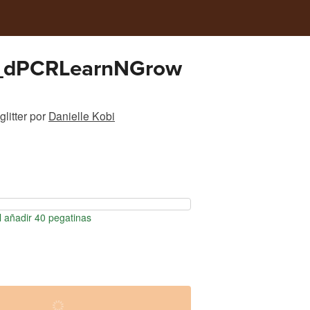
_dPCRLearnNGrow
litter
por
Danielle Kobi
 añadir 40 pegatinas