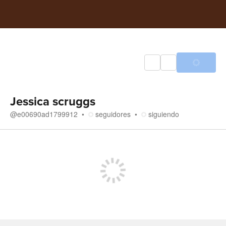
Jessica scruggs
@
e00690ad1799912
seguidores
siguiendo
Tienda