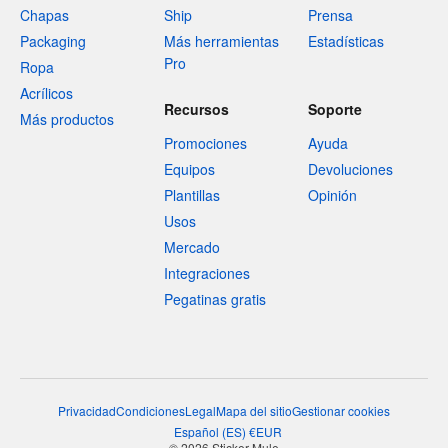
Chapas
Ship
Prensa
Packaging
Más herramientas
Estadísticas
Pro
Ropa
Acrílicos
Recursos
Soporte
Más productos
Promociones
Ayuda
Equipos
Devoluciones
Plantillas
Opinión
Usos
Mercado
Integraciones
Pegatinas gratis
Privacidad
Condiciones
Legal
Mapa del sitio
Gestionar cookies
Español
(
ES
)
€
EUR
© 2026 Sticker Mule