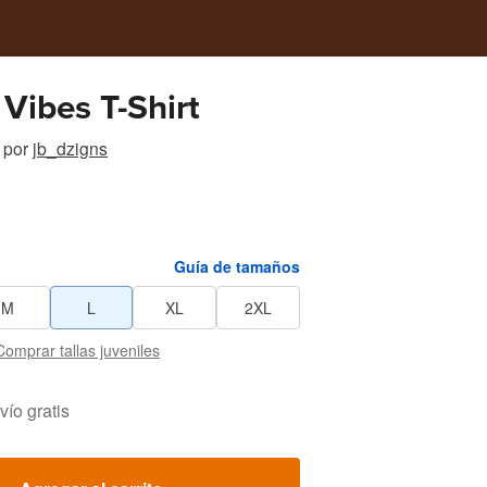
 Vibes T-Shirt
por
jb_dzigns
Guía de tamaños
M
L
XL
2XL
Comprar tallas juveniles
vío gratis