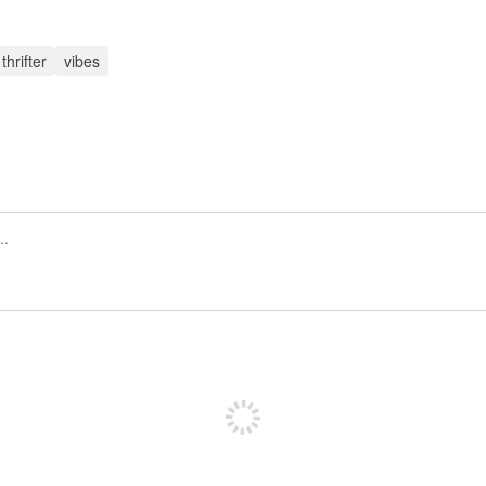
thrifter
vibes
Regístrate para publicar