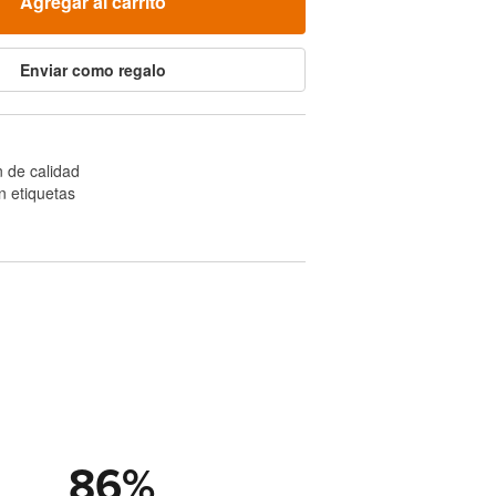
Agregar al carrito
Enviar como regalo
 de calidad
n etiquetas
86
%