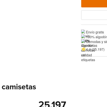
Envío gratis
100% algodón
Cómodas y si
4.4 (25.197)
 camisetas
25.197