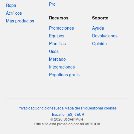
Pro
Ropa
Acrílicos
Recursos
Soporte
Más productos
Promociones
Ayuda
Equipos
Devoluciones
Plantillas
Opinión
Usos
Mercado
Integraciones
Pegatinas gratis
Privacidad
Condiciones
Legal
Mapa del sitio
Gestionar cookies
Español
(
ES
)
€
EUR
© 2026 Sticker Mule
Este sitio está protegido por reCAPTCHA