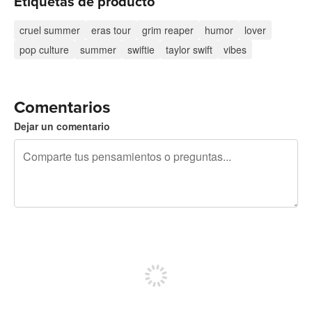
Etiquetas de producto
cruel summer
eras tour
grim reaper
humor
lover
pop culture
summer
swiftie
taylor swift
vibes
Comentarios
Dejar un comentario
240 caracteres restantes
Regístrate para publicar