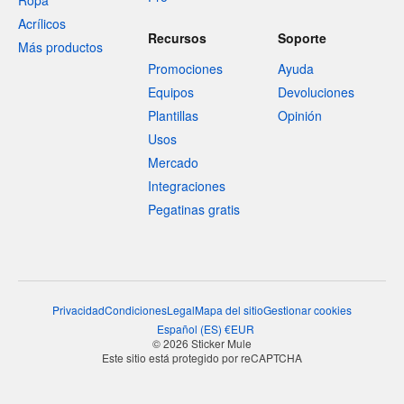
Ropa
Acrílicos
Recursos
Soporte
Más productos
Promociones
Ayuda
Equipos
Devoluciones
Plantillas
Opinión
Usos
Mercado
Integraciones
Pegatinas gratis
Privacidad
Condiciones
Legal
Mapa del sitio
Gestionar cookies
Español
(
ES
)
€
EUR
© 2026 Sticker Mule
Este sitio está protegido por reCAPTCHA