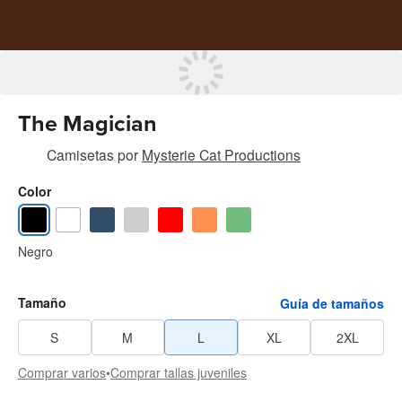
The Magician
Camisetas
por
Mysterie Cat Productions
Color
Negro
Tamaño
Guía de tamaños
S
M
L
XL
2XL
Comprar varios
•
Comprar tallas juveniles