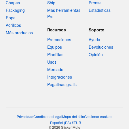
Chapas
Ship
Prensa
Packaging
Más herramientas
Estadísticas
Pro
Ropa
Acrílicos
Recursos
Soporte
Más productos
Promociones
Ayuda
Equipos
Devoluciones
Plantillas
Opinión
Usos
Mercado
Integraciones
Pegatinas gratis
Privacidad
Condiciones
Legal
Mapa del sitio
Gestionar cookies
Español
(
ES
)
€
EUR
© 2026 Sticker Mule