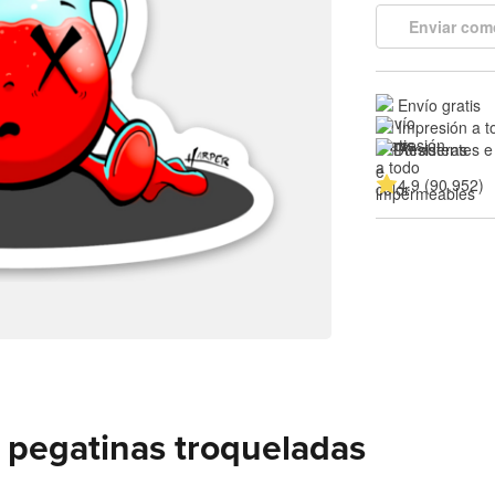
Enviar com
Envío gratis
Impresión a t
Resistentes e
4.9 (90.952)
 pegatinas troqueladas