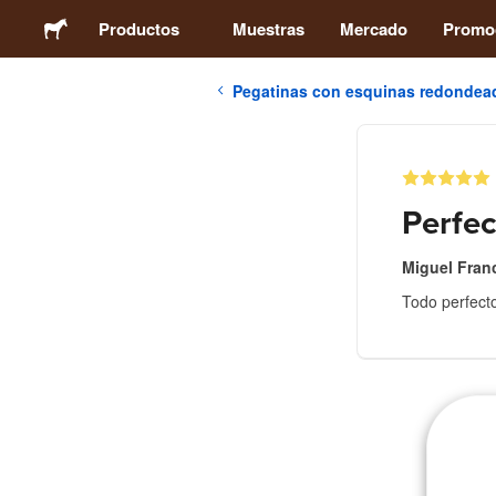
Productos
Muestras
Mercado
Promo
Pegatinas con esquinas redondea
Pegatinas
Etiquetas
Perfec
Imanes
Miguel Fran
Todo perfecto
Chapas
Packaging
Ropa
Acrílicos