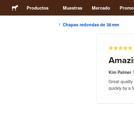
Productos
Muestras
Mercado
Promo
Chapas redondas de 38 mm
Pegatinas
Etiquetas
Amazi
Imanes
Kim Palmer
Great quality
Chapas
quickly by a 
Packaging
Ropa
Acrílicos