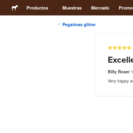
Productos
Muestras
Mercado
Promo
Pegatinas glitter
Pegatinas
Etiquetas
Excell
Imanes
Billy Roser
1
Very happy a
Chapas
Packaging
Ropa
Acrílicos