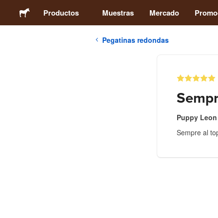
Productos
Muestras
Mercado
Promo
Pegatinas redondas
Pegatinas
Etiquetas
Sempre
Imanes
Puppy Leon
Sempre al to
Chapas
Packaging
Ropa
Acrílicos