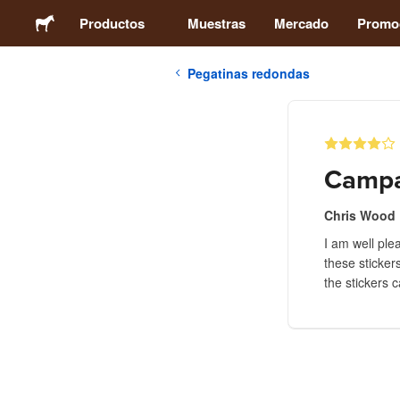
Productos
Muestras
Mercado
Promo
Pegatinas redondas
Pegatinas
Etiquetas
Campa
Imanes
Chris Wood
I am well plea
Chapas
these sticker
the stickers 
Packaging
Ropa
Acrílicos